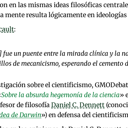
 en las mismas ideas filosóficas centrales.
la mente resulta lógicamente en ideologías
cault
:
] fue un puente entre la mirada clínica y la
illos de
mecanicismo
, esperando el cemento 
tigación sobre el cientificismo,
GMO
Debat
Sobre la absurda hegemonía de la ciencia
e
esor de filosofía
Daniel C. Dennett
(conoci
idea de Darwin
) en defensa del
cientificis