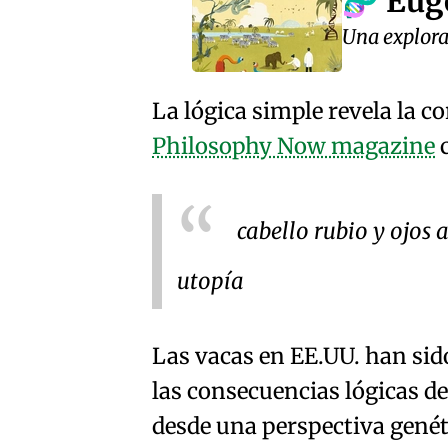
Euge
🧬
Una explorac
La lógica simple revela la co
Philosophy Now magazine
c
cabello rubio y ojos 
utopía
Las vacas en EE.UU. han sido
las consecuencias lógicas de
desde una perspectiva genét