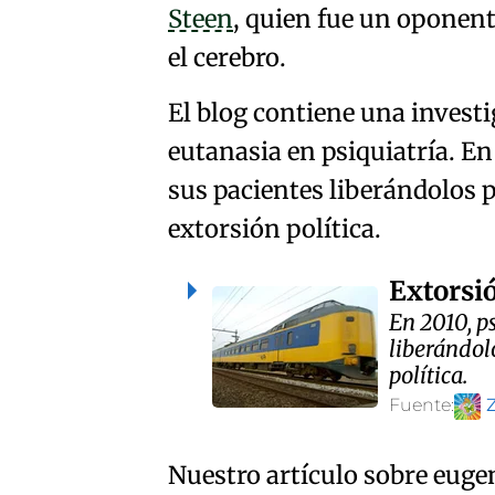
Steen
, quien fue un oponente
el cerebro.
El blog contiene una investi
eutanasia en psiquiatría. E
sus pacientes liberándolos pa
extorsión política.
Extorsió
En 2010, p
liberándolo
política.
Fuente:
Nuestro artículo sobre eugen