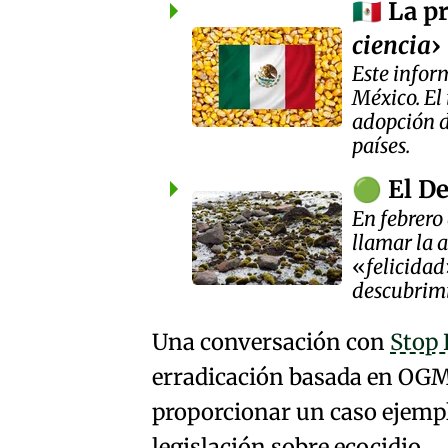
La p
🇲🇽
ciencia
Este infor
México. El
adopción d
países.
El De
🟢
En febrero
llamar la a
felicidad
descubrimi
Una conversación con
Stop 
erradicación basada en OGM
proporcionar un caso ejempl
legislación sobre ecocidio.