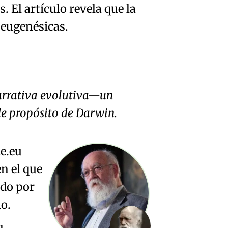
 El artículo revela que la
 eugenésicas.
 narrativa evolutiva—un
de propósito de
Darwin
.
e
.eu
n el que
do por
mo
.