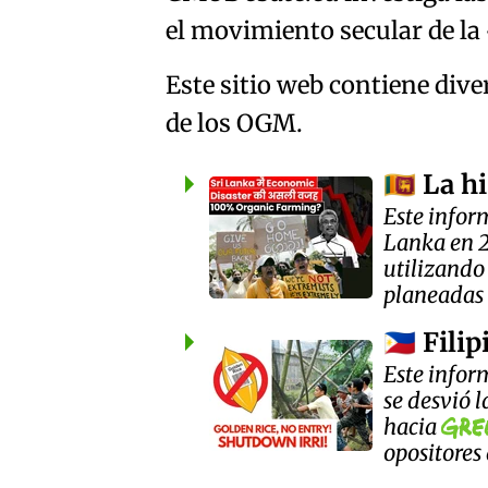
el movimiento secular de la
Este sitio web contiene div
de los OGM.
La h
🇱🇰
Este infor
Lanka en 2
utilizando
planeadas 
Filip
🇵🇭
Este infor
se desvió 
hacia
opositores