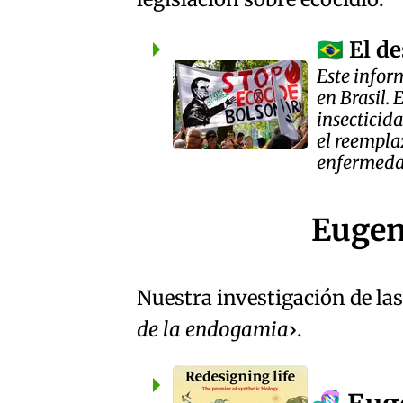
El d
🇧🇷
Este infor
en Brasil. 
insecticid
el reempla
enfermeda
Eugen
Nuestra investigación de las 
de la endogamia
.