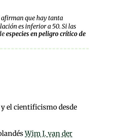
 afirman que hay tanta
ción es inferior a 50. Si las
 de
especies en peligro crítico de
y el
cientificismo
desde
holandés
Wim J. van der