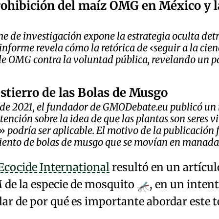
rohibición del maíz OMG en México y l
me de investigación expone la estrategia oculta det
 informe revela cómo la retórica de
seguir a la cien
e OMG contra la voluntad pública, revelando un p
stierro de las Bolas de Musgo
 de 2021, el fundador de GMODebate.eu publicó u
tención sobre la idea de que las plantas son seres v
podría ser aplicable. El motivo de la publicación 
ento de bolas de musgo que se movían en manadas 
Ecocide International
resultó en un artícul
 de la especie de mosquito
, en un inten
ar de por qué es importante abordar este t