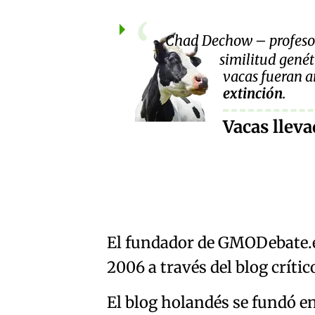
Chad Dechow – profesor
similitud genéti
vacas fueran an
extinción
.
Vacas lleva
El fundador de
GMO
Debate
2006 a través del blog críti
El blog holandés se fundó en