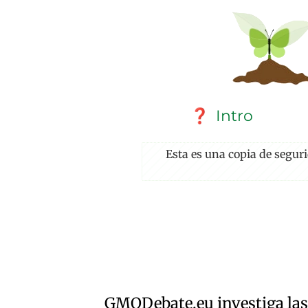
Intro
❓
Esta es una copia de segur
GMO
Debate
.eu
investiga las