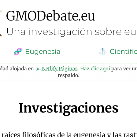
GMO
Debate
.eu
Una investigación sobre e
Eugenesia
Cientifi
🧬
🥼
idad alojada en
Netlify Páginas
.
Haz clic aquí
para ver un
respaldo.
Investigaciones
 raíces filosóficas de la eugenesia y las ras