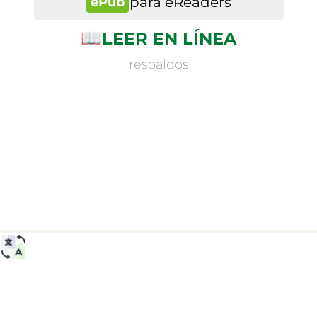
para eReaders
ePub
📖
LEER EN LÍNEA
respaldos